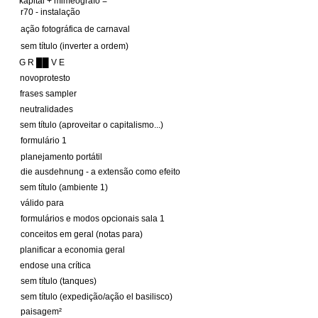
kapital + mimeógrafo =
r70 - instalação
ação fotográfica de carnaval
sem título (inverter a ordem)
G R ██ V E
novoprotesto
frases sampler
neutralidades
sem título (aproveitar o capitalismo...)
formulário 1
planejamento portátil
die ausdehnung - a extensão como efeito
sem título (ambiente 1)
válido para
formulários e modos opcionais sala 1
conceitos em geral (notas para)
planificar a economia geral
endose una crítica
sem título (tanques)
sem título (expedição/ação el basilisco)
paisagem²