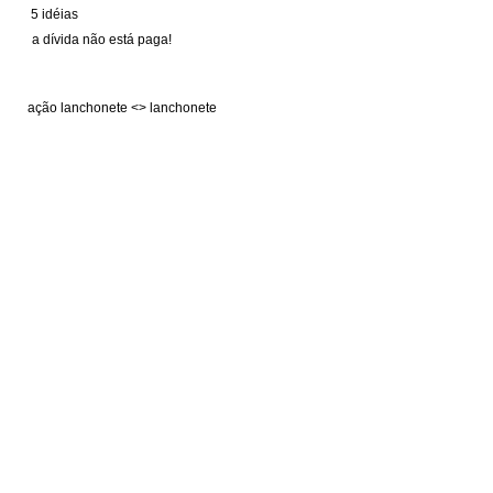
5 idéias
a dívida não está paga!
ação lanchonete <> lanchonete